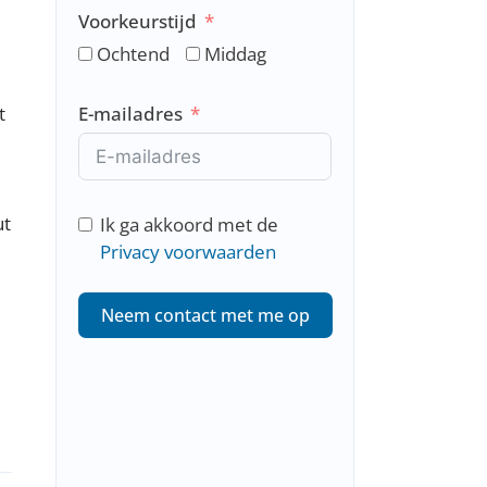
Voorkeurstijd
t
h
Ochtend
Middag
e
r
t
E-mailadres
l
a
n
d
ut
Ik ga akkoord met de
s
Privacy voorwaarden
+
3
Neem contact met me op
1