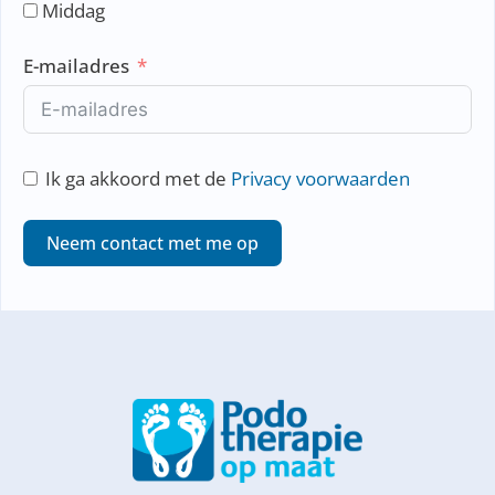
e
Middag
r
l
E-mailadres
a
n
d
s
Ik ga akkoord met de
Privacy voorwaarden
+
3
Neem contact met me op
1