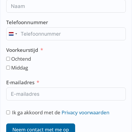
Telefoonnummer
N
e
Voorkeurstijd
t
h
Ochtend
e
Middag
r
l
E-mailadres
a
n
d
s
Ik ga akkoord met de
Privacy voorwaarden
+
3
Neem contact met me op
1