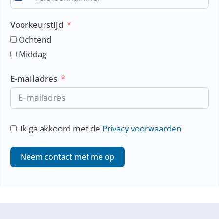
N
e
Voorkeurstijd
t
h
Ochtend
e
Middag
r
l
E-mailadres
a
n
d
s
Ik ga akkoord met de
Privacy voorwaarden
+
3
Neem contact met me op
1