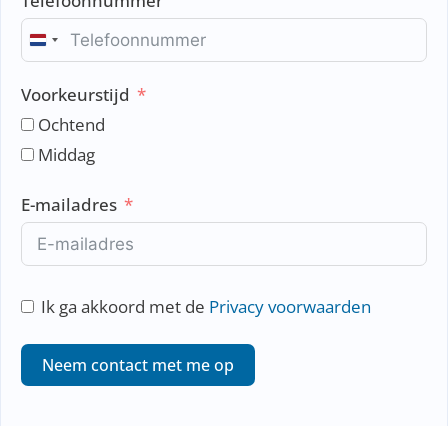
Telefoonnummer
N
e
Voorkeurstijd
t
h
Ochtend
e
Middag
r
l
E-mailadres
a
n
d
s
Ik ga akkoord met de
Privacy voorwaarden
+
3
Neem contact met me op
1