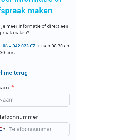
fspraak maken
 je meer informatie of direct een
spraak maken?
l:
06 – 342 023 07
tussen 08.30 en
.30 uur.
l me terug
aam
elefoonnummer
N
e