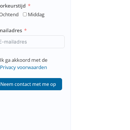
orkeurstijd
t
h
Ochtend
Middag
e
r
mailadres
l
a
n
d
Ik ga akkoord met de
s
Privacy voorwaarden
+
3
Neem contact met me op
1