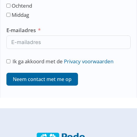
h
Ochtend
e
Middag
r
l
E-mailadres
a
n
d
s
Ik ga akkoord met de
Privacy voorwaarden
+
3
Neem contact met me op
1